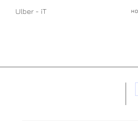
Zum
Ulber - iT
Inhalt
H
springen